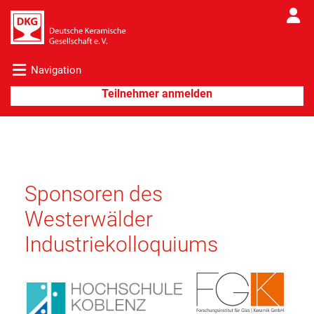
Navigation
Sponsoren des
Westerwälder
Industriekolloquiums