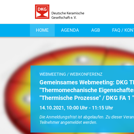
HOME
AGENDA
AGB
FAQ / KO
WEBMEETING / WEBKONFERENZ
Gemeinsames Webmeeting: DKG T
"Thermomechanische Eigenschaften
"Thermische Prozesse" / DKG FA 1 "
14.10.2021, 10:00 Uhr - 11:15 Uhr
Die Anmeldungsfrist ist abgelaufen. Zu dieser Vera
Teilnehmer angemeldet werden.