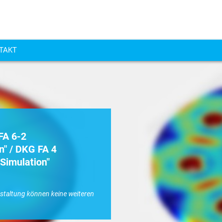
NTAKT
FA 6-2
" / DKG FA 4
Simulation"
nstaltung können keine weiteren