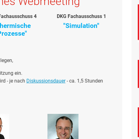
es Webmeeting
Fachausschuss 4
DKG Fachausschuss 1
Thermische
"Simulation"
Prozesse"
legen,
itzung ein.
rd - je nach
Diskussionsdauer
- ca. 1,5 Stunden