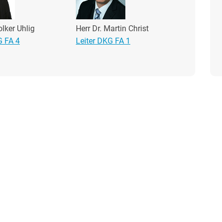
olker Uhlig
Herr Dr. Martin Christ
G FA 4
Leiter DKG FA 1